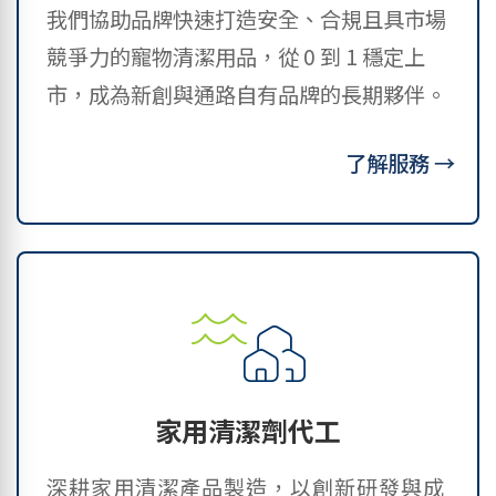
我們協助品牌快速打造安全、合規且具市場
競爭力的寵物清潔用品，從 0 到 1 穩定上
市，成為新創與通路自有品牌的長期夥伴。
了解服務
家用清潔劑代工
深耕家用清潔產品製造，以創新研發與成