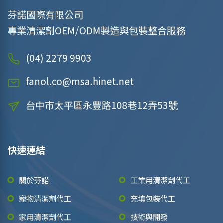
芬諾國際有限公司
專業清潔劑OEM/ODM製造與包裝整合服務
(04) 2279 9903
fanol.co@msa.hinet.net
台中市太平區永豐路108巷12弄53號
快速連結
關於芬諾
工業用清潔劑代工
寵物清潔劑代工
充填包裝代工
家用清潔劑代工
技術與開發