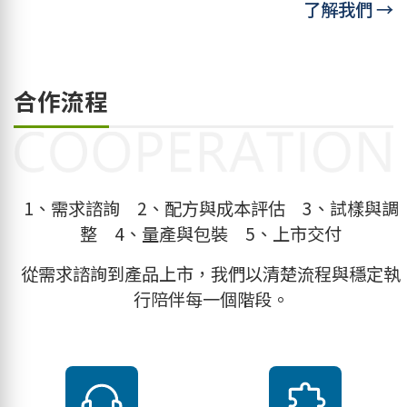
了解我們
合作流程
1、需求諮詢 2、配方與成本評估 3、試樣與調
整 4、量產與包裝 5、上市交付
從需求諮詢到產品上市，我們以清楚流程與穩定執
行陪伴每一個階段。