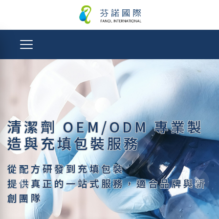
合規製程，讓量產更安心
具備合法工廠登記與法規作業流程
確保產品品質穩定與交期可預期
OEM/ODM代工諮詢