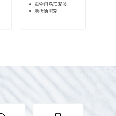
寵物用品清潔液
地板清潔劑
?