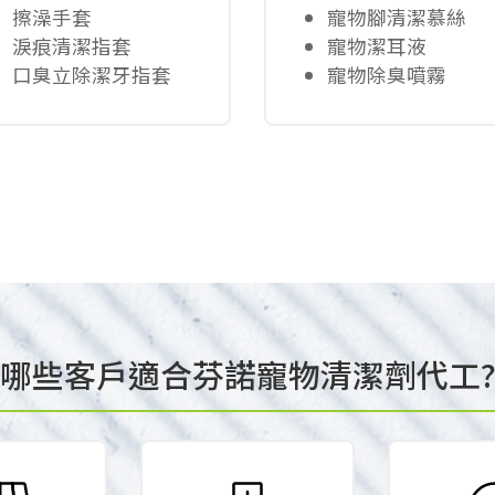
擦澡手套
寵物腳清潔慕絲
淚痕清潔指套
寵物潔耳液
口臭立除潔牙指套
寵物除臭噴霧
哪些客戶適合芬諾寵物清潔劑代工